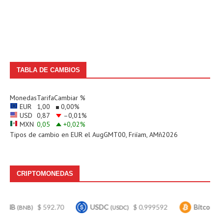
TABLA DE CAMBIOS
Monedas
Tarifa
Cambiar %
EUR
1,00
0,00
%
USD
0,87
–0,01
%
MXN
0,05
+0,02
%
Tipos de cambio en
EUR
el AugGMT00, Friíam, AMñ2026
CRIPTOMONEDAS
$ 592.70
USDC
$ 0.999592
Bitcoin
$ 6
B)
(USDC)
(BTC)