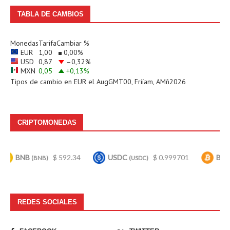
TABLA DE CAMBIOS
Monedas
Tarifa
Cambiar %
EUR
1,00
0,00
%
USD
0,87
–0,32
%
MXN
0,05
+0,13
%
Tipos de cambio en
EUR
el AugGMT00, Friíam, AMñ2026
CRIPTOMONEDAS
B
$ 592.34
USDC
$ 0.999701
Bitcoin
(BNB)
(USDC)
(BTC)
REDES SOCIALES