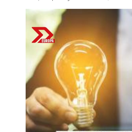
Bitcoin
$ 64,249.00
E
(BTC)