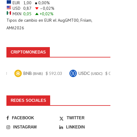
EUR
1,00
0,00
%
USD
0,87
–0,02
%
MXN
0,05
+0,02
%
Tipos de cambio en
EUR
el AugGMT00, Friíam,
AMñ2026
CRIPTOMONEDAS
NB
$ 592.03
USDC
$ 0.999613
Bitcoin
(BNB)
(USDC)
(BTC)
REDES SOCIALES
FACEBOOK
TWITTER
INSTAGRAM
LINKEDIN