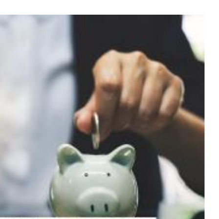
thereum
$ 1,900.69
Tether
$ 0.999243
B
(ETH)
(USDT)