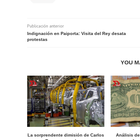
Publicación anterior
Indignación en Paiporta: Visita del Rey desata
protestas
YOU M
La sorprendente dimisión de Carlos
Análisis d