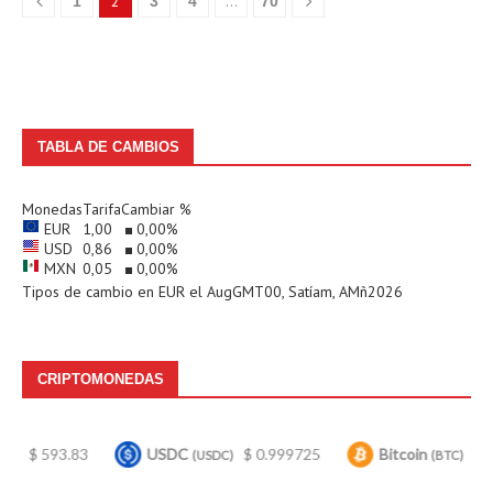
2
…
1
3
4
70
TABLA DE CAMBIOS
Monedas
Tarifa
Cambiar %
EUR
1,00
0,00
%
USD
0,86
0,00
%
MXN
0,05
0,00
%
Tipos de cambio en
EUR
el AugGMT00, Satíam, AMñ2026
CRIPTOMONEDAS
USDC
$ 0.999725
Bitcoin
$ 64,925.00
Et
(USDC)
(BTC)