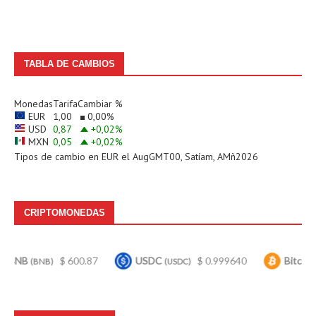
TABLA DE CAMBIOS
Monedas
Tarifa
Cambiar %
EUR
1,00
0,00
%
USD
0,87
+0,02
%
MXN
0,05
+0,02
%
Tipos de cambio en
EUR
el AugGMT00, Satíam, AMñ2026
CRIPTOMONEDAS
$ 600.87
USDC
$ 0.999640
Bitcoin
$ 
NB)
(USDC)
(BTC)