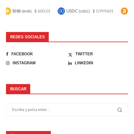
NB
$ 600.01
USDC
$ 0.999601
Bitcoin
(BNB)
(USDC)
(BTC
REDES SOCIALES
FACEBOOK
TWITTER
INSTAGRAM
LINKEDIN
BUSCAR