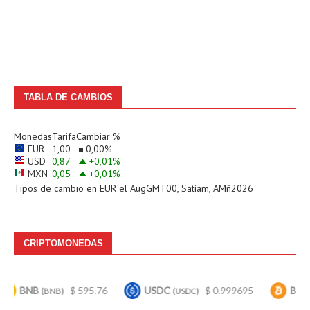
TABLA DE CAMBIOS
Monedas
Tarifa
Cambiar %
EUR
1,00
0,00
%
USD
0,87
+0,01
%
MXN
0,05
+0,01
%
Tipos de cambio en
EUR
el AugGMT00, Satíam, AMñ2026
CRIPTOMONEDAS
B
$ 595.76
USDC
$ 0.999695
Bitcoin
(BNB)
(USDC)
(BTC)