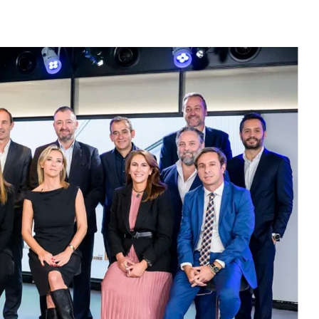
reum
$ 1,919.56
Tether
$ 0.999304
BNB
(ETH)
(USDT)
(B