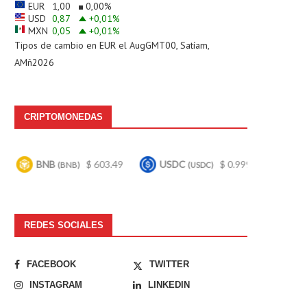
EUR
1,00
0,00
%
USD
0,87
+0,01
%
MXN
0,05
+0,01
%
Tipos de cambio en
EUR
el AugGMT00, Satíam,
AMñ2026
CRIPTOMONEDAS
$ 603.49
USDC
$ 0.999583
Bitcoin
$ 
NB)
(USDC)
(BTC)
REDES SOCIALES
FACEBOOK
TWITTER
INSTAGRAM
LINKEDIN