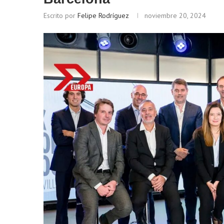
Escrito por
Felipe Rodríguez
noviembre 20, 2024
Bitcoin
$ 64,998.00
Ethe
(BTC)