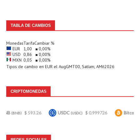
TABLA DE CAMBIOS
Monedas
Tarifa
Cambiar %
EUR
1,00
0,00
%
USD
0,86
0,00
%
MXN
0,05
0,00
%
Tipos de cambio en
EUR
el AugGMT00, Satíam, AMñ2026
CRIPTOMONEDAS
$ 593.26
USDC
$ 0.999726
Bitcoin
$ 6
B)
(USDC)
(BTC)
REDES SOCIALES