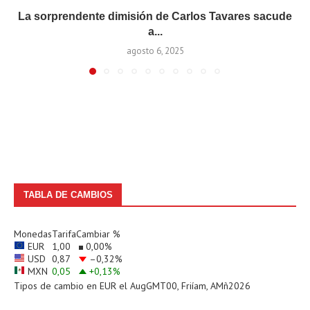
La sorprendente dimisión de Carlos Tavares sacude
a...
agosto 6, 2025
TABLA DE CAMBIOS
Monedas
Tarifa
Cambiar %
EUR
1,00
0,00
%
USD
0,87
–0,32
%
MXN
0,05
+0,13
%
Tipos de cambio en
EUR
el AugGMT00, Friíam, AMñ2026