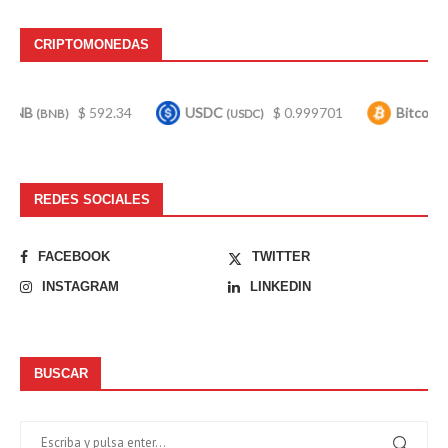
CRIPTOMONEDAS
$ 592.34
USDC
$ 0.999701
Bitcoin
$ 64
B)
(USDC)
(BTC)
REDES SOCIALES
FACEBOOK
TWITTER
INSTAGRAM
LINKEDIN
BUSCAR