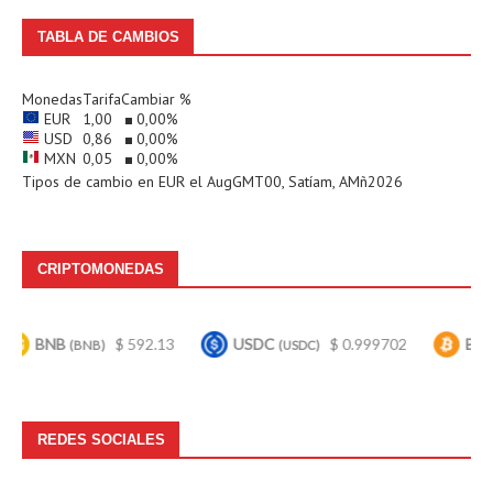
TABLA DE CAMBIOS
Monedas
Tarifa
Cambiar %
EUR
1,00
0,00
%
USD
0,86
0,00
%
MXN
0,05
0,00
%
Tipos de cambio en
EUR
el AugGMT00, Satíam, AMñ2026
CRIPTOMONEDAS
B
$ 592.13
USDC
$ 0.999702
Bitcoin
(BNB)
(USDC)
(BTC)
REDES SOCIALES