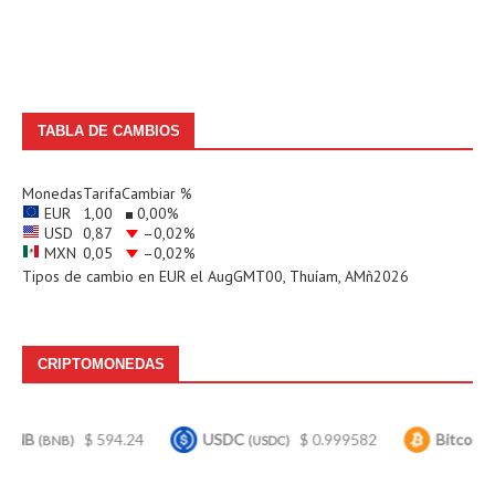
TABLA DE CAMBIOS
Monedas
Tarifa
Cambiar %
EUR
1,00
0,00
%
USD
0,87
–0,02
%
MXN
0,05
–0,02
%
Tipos de cambio en
EUR
el AugGMT00, Thuíam, AMñ2026
CRIPTOMONEDAS
$ 594.24
USDC
$ 0.999582
Bitcoin
$ 64
)
(USDC)
(BTC)