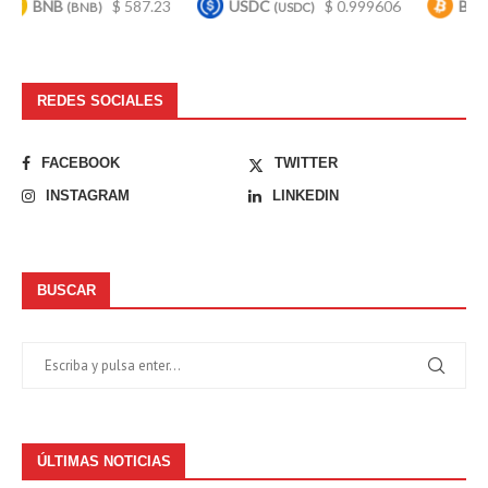
B
$ 587.23
USDC
$ 0.999606
Bitcoin
(BNB)
(USDC)
(BTC)
REDES SOCIALES
FACEBOOK
TWITTER
INSTAGRAM
LINKEDIN
BUSCAR
ÚLTIMAS NOTICIAS