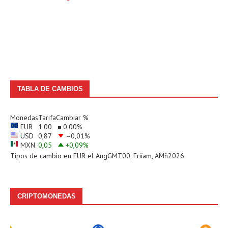
TABLA DE CAMBIOS
Monedas
Tarifa
Cambiar %
EUR
1,00
0,00
%
USD
0,87
–0,01
%
MXN
0,05
+0,09
%
Tipos de cambio en
EUR
el AugGMT00, Friíam, AMñ2026
CRIPTOMONEDAS