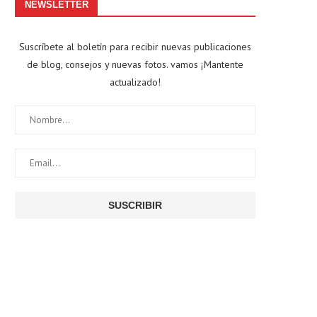
NEWSLETTER
Suscríbete al boletín para recibir nuevas publicaciones
de blog, consejos y nuevas fotos. vamos ¡Mantente
actualizado!
Zelenski hoy en Alemania, mientras
La sorprendente dimisión d
se da la...
Tavares sacude a...
agosto 13, 2025
agosto 6, 2025