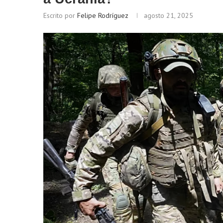
Escrito por
Felipe Rodríguez
agosto 21, 2025
Bitcoin
$ 64,981.00
Ethereum
(BTC)
(ET