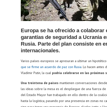
Europa se ha ofrecido a colaborar
garantías de seguridad a Ucrania 
Rusia. Parte del plan consiste en 
internacionales.
Varios países europeos se apresuran a ultimar un hipotético 
que se firme un acuerdo de paz con Rusia
. Lo hacen antes 
Vladímir Putin, la cual
podría celebrarse en las próximas
Una treintena de países
mantienen conversaciones desde f
las ideas sobre la mesa es el despliegue de una fuerza de 
del Estado Mayor han trabajado en ello dentro de la coalici
hasta la logística, pasando por una presencia en zonas no cal
sino para tener una presencia de fuerzas aliadas junto a U