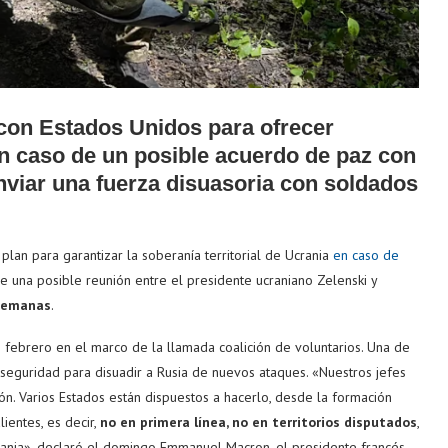
 con Estados Unidos para ofrecer
en caso de un posible acuerdo de paz con
enviar una fuerza disuasoria con soldados
plan para garantizar la soberanía territorial de Ucrania
en caso de
de una posible reunión entre el presidente ucraniano Zelenski y
 semanas
.
ebrero en el marco de la llamada coalición de voluntarios. Una de
seguridad para disuadir a Rusia de nuevos ataques. «Nuestros jefes
ón. Varios Estados están dispuestos a hacerlo, desde la formación
ientes, es decir,
no en primera línea, no en territorios disputados
,
crania», declaró el domingo Emmanuel Macron, el presidente francés.