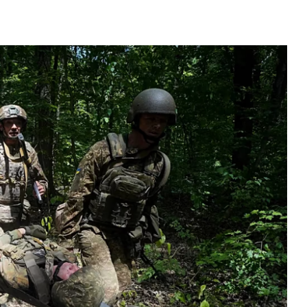
$ 1,916.92
Tether
$ 0.999520
BNB
$ 5
H)
(USDT)
(BNB)