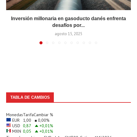
Inversión millonaria en gasoducto danés enfrenta
desafíos por...
agosto 15, 2025
TABLA DE CAMBIOS
Monedas
Tarifa
Cambiar %
EUR
1,00
0,00
%
USD
0,87
+0,01
%
MXN
0,05
+0,01
%