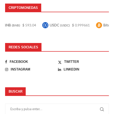
CRIPTOMONEDAS
$ 593.04
USDC
$ 0.999661
Bitcoin
$
BNB)
(USDC)
(BTC)
REDES SOCIALES
FACEBOOK
TWITTER
INSTAGRAM
LINKEDIN
BUSCAR