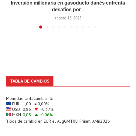
Inversión millonaria en gasoducto danés enfrenta
desafíos por...
agosto 15, 2025
TABLA DE CAMBIOS
Monedas
Tarifa
Cambiar %
EUR
1,00
0,00
%
USD
0,86
–0,37
%
MXN
0,05
+0,06
%
Tipos de cambio en
EUR
el AugGMT00, Friíam, AMñ2026