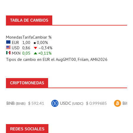
TABLA DE CAMBIOS
Monedas
Tarifa
Cambiar %
EUR
1,00
0,00
%
USD
0,86
–0,34
%
MXN
0,05
+0,11
%
Tipos de cambio en
EUR
el AugGMT00, Friíam, AMñ2026
CRIPTOMONEDAS
B
$ 592.41
USDC
$ 0.999685
Bitcoin
(BNB)
(USDC)
(BTC)
REDES SOCIALES