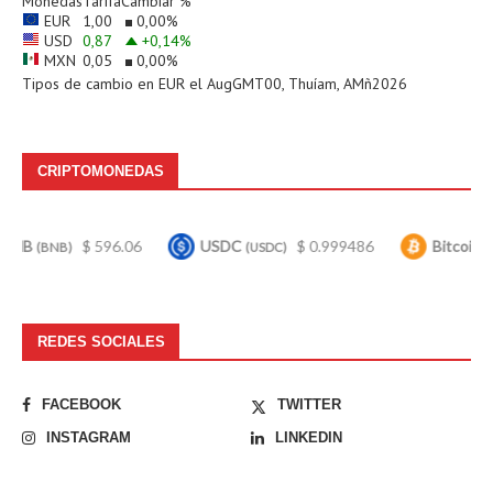
Monedas
Tarifa
Cambiar %
EUR
1,00
0,00
%
USD
0,87
+0,14
%
MXN
0,05
0,00
%
Tipos de cambio en
EUR
el AugGMT00, Thuíam, AMñ2026
CRIPTOMONEDAS
$ 596.06
USDC
$ 0.999486
Bitcoin
$ 64
B)
(USDC)
(BTC)
REDES SOCIALES
FACEBOOK
TWITTER
INSTAGRAM
LINKEDIN