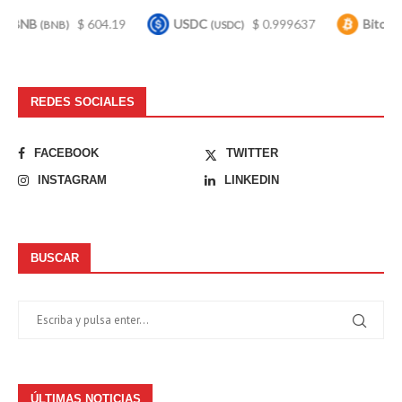
$ 604.19
USDC
$ 0.999637
Bitcoin
$ 
NB)
(USDC)
(BTC)
REDES SOCIALES
FACEBOOK
TWITTER
INSTAGRAM
LINKEDIN
BUSCAR
ÚLTIMAS NOTICIAS