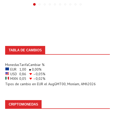
TABLA DE CAMBIOS
Monedas
Tarifa
Cambiar %
EUR
1,00
0,00
%
USD
0,86
–0,05
%
MXN
0,05
–0,02
%
Tipos de cambio en
EUR
el AugGMT00, Moníam, AMñ2026
CRIPTOMONEDAS