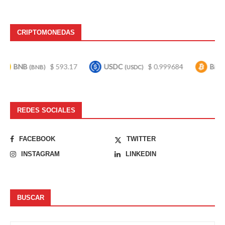
CRIPTOMONEDAS
B
$ 593.17
USDC
$ 0.999684
Bitcoin
(BNB)
(USDC)
(BTC)
REDES SOCIALES
FACEBOOK
TWITTER
INSTAGRAM
LINKEDIN
BUSCAR