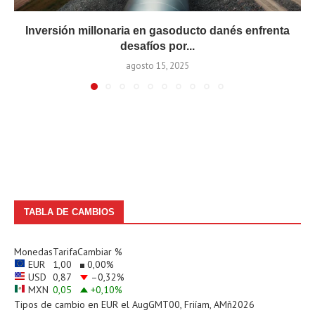
Inversión millonaria en gasoducto danés enfrenta
desafíos por...
agosto 15, 2025
TABLA DE CAMBIOS
Monedas
Tarifa
Cambiar %
EUR
1,00
0,00
%
USD
0,87
–0,32
%
MXN
0,05
+0,10
%
Tipos de cambio en
EUR
el AugGMT00, Friíam, AMñ2026