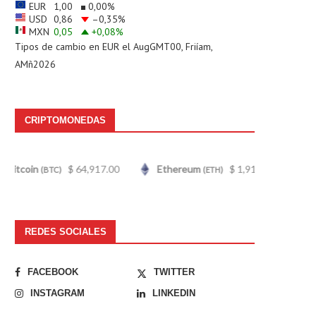
EUR
1,00
0,00
%
USD
0,86
–0,35
%
MXN
0,05
+0,08
%
Tipos de cambio en
EUR
el AugGMT00, Friíam,
AMñ2026
CRIPTOMONEDAS
$ 64,917.00
Ethereum
$ 1,914.24
Tether
(ETH)
(USDT)
REDES SOCIALES
FACEBOOK
TWITTER
INSTAGRAM
LINKEDIN