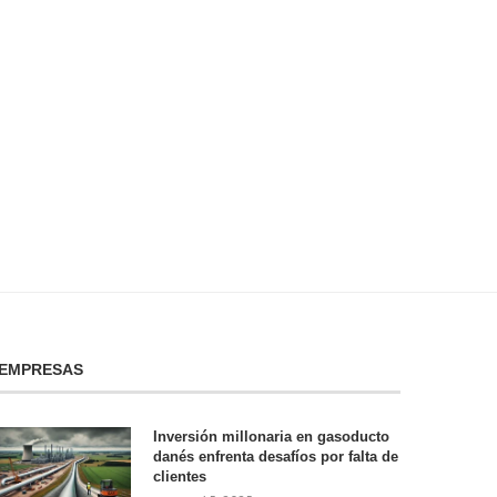
Todo lo que necesitas saber sobre
Ahorra en tu factura de l
el precio...
¡descubre...
enero 8, 2025
enero 7, 2025
EMPRESAS
Inversión millonaria en gasoducto
danés enfrenta desafíos por falta de
clientes