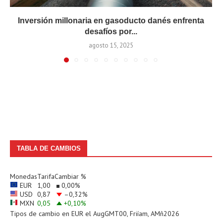
Inversión millonaria en gasoducto danés enfrenta
desafíos por...
agosto 15, 2025
TABLA DE CAMBIOS
Monedas
Tarifa
Cambiar %
EUR
1,00
0,00
%
USD
0,87
–0,32
%
MXN
0,05
+0,10
%
Tipos de cambio en
EUR
el AugGMT00, Friíam, AMñ2026