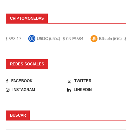
CRIPTOMONEDAS
17
USDC
$ 0.999684
Bitcoin
$ 64,959.00
(USDC)
(BTC)
REDES SOCIALES
FACEBOOK
TWITTER
INSTAGRAM
LINKEDIN
BUSCAR