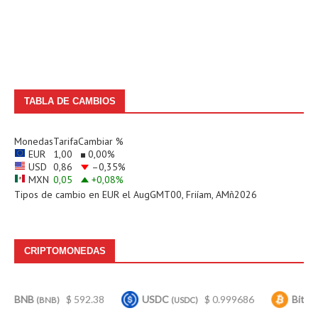
TABLA DE CAMBIOS
Monedas
Tarifa
Cambiar %
EUR
1,00
0,00
%
USD
0,86
–0,35
%
MXN
0,05
+0,08
%
Tipos de cambio en
EUR
el AugGMT00, Friíam, AMñ2026
CRIPTOMONEDAS
$ 592.38
USDC
$ 0.999686
Bitcoin
$
BNB)
(USDC)
(BTC)