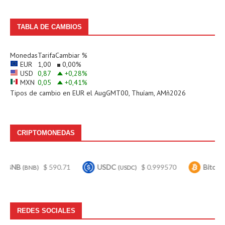
TABLA DE CAMBIOS
Monedas
Tarifa
Cambiar %
EUR
1,00
0,00
%
USD
0,87
+0,28
%
MXN
0,05
+0,41
%
Tipos de cambio en
EUR
el AugGMT00, Thuíam, AMñ2026
CRIPTOMONEDAS
$ 590.71
USDC
$ 0.999570
Bitcoin
$ 
NB)
(USDC)
(BTC)
REDES SOCIALES