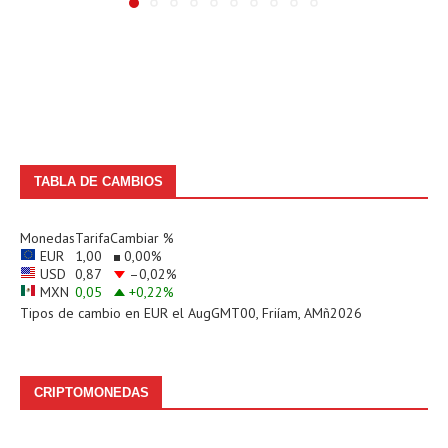
TABLA DE CAMBIOS
Monedas
Tarifa
Cambiar %
EUR
1,00
0,00
%
USD
0,87
–0,02
%
MXN
0,05
+0,22
%
Tipos de cambio en
EUR
el AugGMT00, Friíam, AMñ2026
CRIPTOMONEDAS