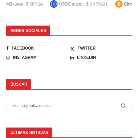
$ 589.24
USDC
$ 0.999621
Bitcoin
$ 
NB)
(USDC)
(BTC)
REDES SOCIALES
FACEBOOK
TWITTER
INSTAGRAM
LINKEDIN
BUSCAR
ÚLTIMAS NOTICIAS