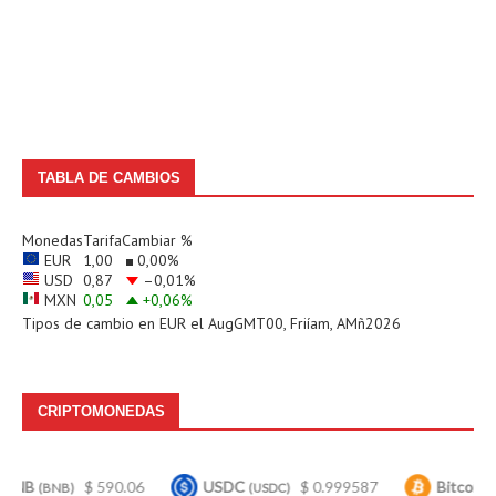
TABLA DE CAMBIOS
Monedas
Tarifa
Cambiar %
EUR
1,00
0,00
%
USD
0,87
–0,01
%
MXN
0,05
+0,06
%
Tipos de cambio en
EUR
el AugGMT00, Friíam, AMñ2026
CRIPTOMONEDAS
$ 590.06
USDC
$ 0.999587
Bitcoin
$ 6
B)
(USDC)
(BTC)