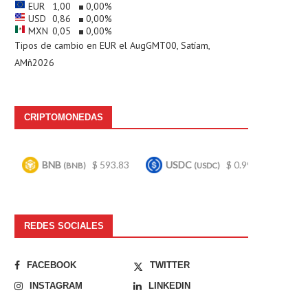
EUR
1,00
0,00
%
USD
0,86
0,00
%
MXN
0,05
0,00
%
Tipos de cambio en
EUR
el AugGMT00, Satíam,
AMñ2026
CRIPTOMONEDAS
$ 593.83
USDC
$ 0.999725
Bitcoin
$ 
BNB)
(USDC)
(BTC)
REDES SOCIALES
FACEBOOK
TWITTER
INSTAGRAM
LINKEDIN