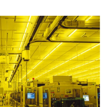
ereum
$ 1,913.64
Tether
$ 0.999525
BNB
(ETH)
(USDT)
(