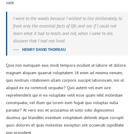
velit.
I went to the woods because I wished to live deliberately, to
front only the essential facts of life, and see if I could not
learn what it had to teach, and not, when I came to die,
discover that I had not lived.
HENRY DAVID THOREAU
Quia non numquam eius modi tempora incidunt ut labore et dolore
magnam aliquam quaerat voluptatem. Ut enim ad minima veniam,
quis nostrum rcitationem ullam corporis suscipit laboriosam, nisi ut
aliquid ex ea commodi sequatur? Quis autem vel eum iure
reprehenderit qui in ea voluptate velit esse quam nihil molestiae
consequatur, vel illum qui lorem eum fugiat quo voluptas nulla
pariatur? At vero eos et accusamus et iusto odio dignissimos
ducimus qui blanditiis esentium voluptatum deleniti atque corrupti
quos dolores et quas molestias excepturi sint occaecati cupiditate
non provident,