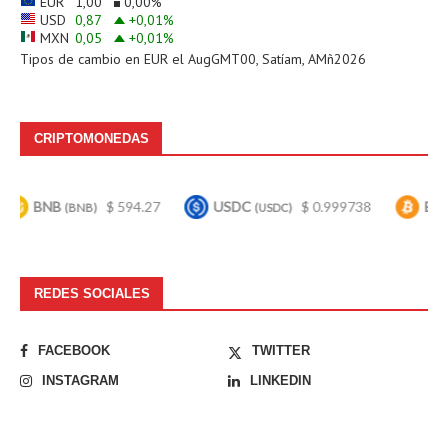
EUR
1,00
0,00
%
USD
0,87
+0,01
%
MXN
0,05
+0,01
%
Tipos de cambio en
EUR
el AugGMT00, Satíam, AMñ2026
CRIPTOMONEDAS
NB
$ 594.27
USDC
$ 0.999738
Bitcoin
(BNB)
(USDC)
(BTC
REDES SOCIALES
FACEBOOK
TWITTER
INSTAGRAM
LINKEDIN