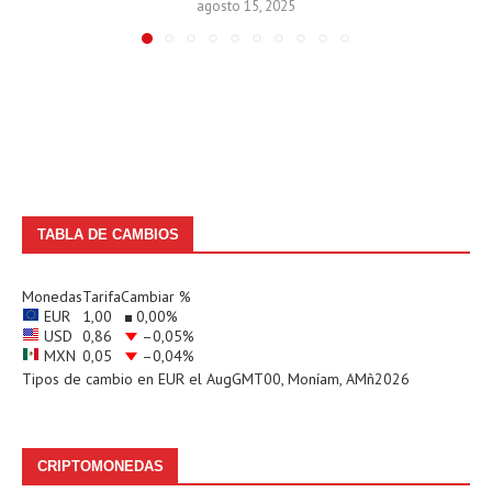
agosto 15, 2025
TABLA DE CAMBIOS
Monedas
Tarifa
Cambiar %
EUR
1,00
0,00
%
USD
0,86
–0,05
%
MXN
0,05
–0,04
%
Tipos de cambio en
EUR
el AugGMT00, Moníam, AMñ2026
CRIPTOMONEDAS