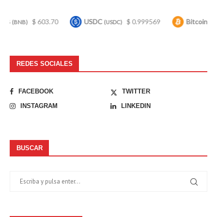
$ 603.70
USDC
$ 0.999569
Bitcoin
$ 65,
(USDC)
(BTC)
REDES SOCIALES
FACEBOOK
TWITTER
INSTAGRAM
LINKEDIN
BUSCAR