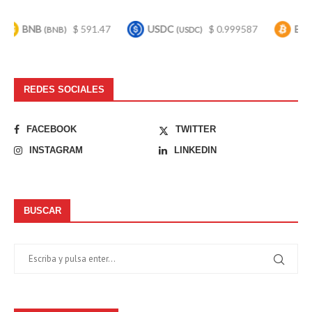
BNB
$ 591.47
USDC
$ 0.999587
Bitcoin
(BNB)
(USDC)
(BT
REDES SOCIALES
FACEBOOK
TWITTER
INSTAGRAM
LINKEDIN
BUSCAR