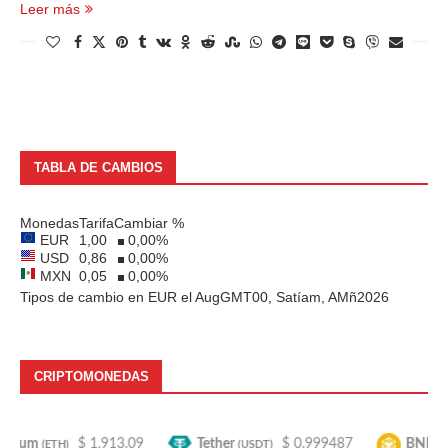
Leer más
TABLA DE CAMBIOS
Monedas
Tarifa
Cambiar %
EUR
1,00
0,00
%
USD
0,86
0,00
%
MXN
0,05
0,00
%
Tipos de cambio en
EUR
el AugGMT00, Satíam, AMñ2026
CRIPTOMONEDAS
m
$ 1,913.09
Tether
$ 0.999487
BNB
$
(ETH)
(USDT)
(BNB)