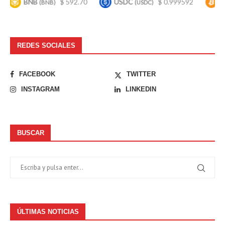
BNB
$ 592.70
USDC
$ 0.999592
Bitcoin
(BNB)
(USDC)
REDES SOCIALES
FACEBOOK
TWITTER
INSTAGRAM
LINKEDIN
BUSCAR
ÚLTIMAS NOTICIAS