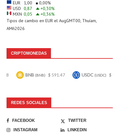
EUR
1,00
0,00
%
USD
0,87
+0,30
%
MXN
0,05
+0,36
%
Tipos de cambio en
EUR
el AugGMT00, Thuíam,
AMñ2026
CRIPTOMONEDAS
BNB
$ 591.47
USDC
$ 0.999587
Bitcoi
(BNB)
(USDC)
REDES SOCIALES
FACEBOOK
TWITTER
INSTAGRAM
LINKEDIN