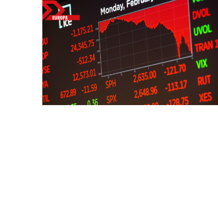
Bitcoin
$ 64,465.00
(BTC)