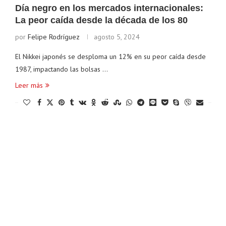
Día negro en los mercados internacionales:
La peor caída desde la década de los 80
por
Felipe Rodríguez
agosto 5, 2024
El Nikkei japonés se desploma un 12% en su peor caída desde
1987, impactando las bolsas …
Leer más
Ethereum
$ 1,909.72
Tether
$ 0.999208
(ETH)
(USDT)