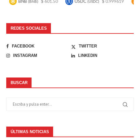
BNB
$ 601.50
USDC
$ 0.999619
Bitco
(BNB)
(USDC)
REDES SOCIALES
FACEBOOK
TWITTER
INSTAGRAM
LINKEDIN
BUSCAR
ÚLTIMAS NOTICIAS