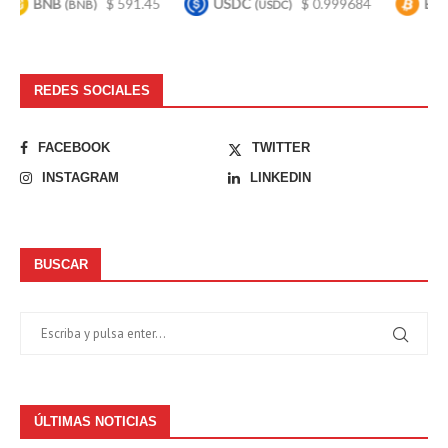
BNB
$ 591.45
USDC
$ 0.999684
Bitcoin
(BNB)
(USDC)
(B
REDES SOCIALES
FACEBOOK
TWITTER
INSTAGRAM
LINKEDIN
BUSCAR
ÚLTIMAS NOTICIAS