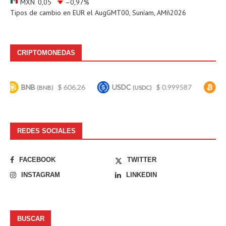
MXN
0,05
–0,97
%
Tipos de cambio en
EUR
el AugGMT00, Suníam, AMñ2026
CRIPTOMONEDAS
BNB
$ 606.26
USDC
$ 0.999587
Bitcoin
(BNB)
(USDC)
(B
REDES SOCIALES
FACEBOOK
TWITTER
INSTAGRAM
LINKEDIN
BUSCAR