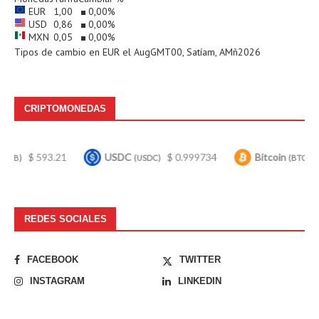
EUR
1,00
0,00
%
USD
0,86
0,00
%
MXN
0,05
0,00
%
Tipos de cambio en
EUR
el AugGMT00, Satíam, AMñ2026
CRIPTOMONEDAS
 593.21
USDC
$ 0.999734
Bitcoin
$ 64,98
(USDC)
(BTC)
REDES SOCIALES
FACEBOOK
TWITTER
INSTAGRAM
LINKEDIN