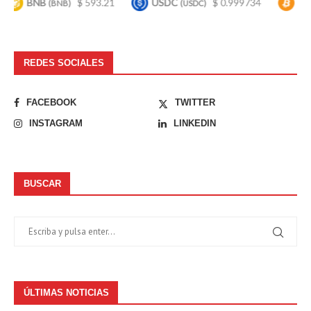
BNB
$ 593.21
USDC
$ 0.999734
Bitcoin
(BNB)
(USDC)
(
REDES SOCIALES
FACEBOOK
TWITTER
INSTAGRAM
LINKEDIN
BUSCAR
ÚLTIMAS NOTICIAS