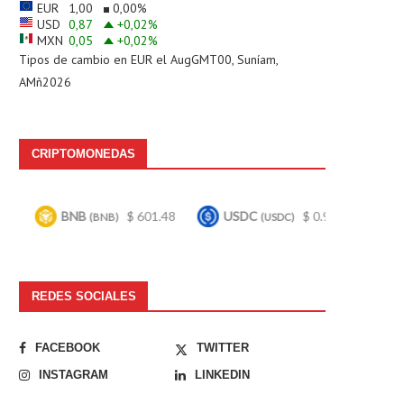
EUR
1,00
0,00
%
USD
0,87
+0,02
%
MXN
0,05
+0,02
%
Tipos de cambio en
EUR
el AugGMT00, Suníam,
AMñ2026
CRIPTOMONEDAS
BNB
$ 601.48
USDC
$ 0.999628
Bitcoin
(BNB)
(USDC)
REDES SOCIALES
FACEBOOK
TWITTER
INSTAGRAM
LINKEDIN