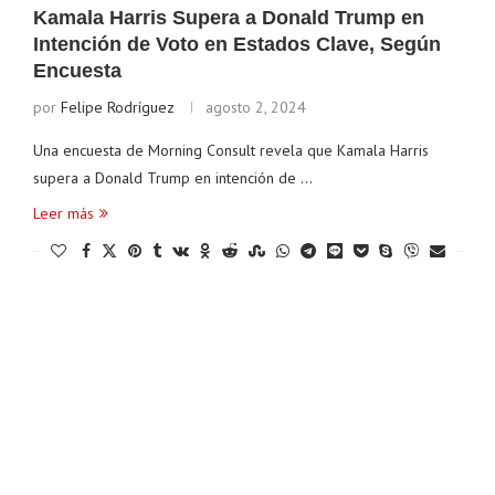
Kamala Harris Supera a Donald Trump en
Intención de Voto en Estados Clave, Según
Encuesta
por
Felipe Rodríguez
agosto 2, 2024
Una encuesta de Morning Consult revela que Kamala Harris
supera a Donald Trump en intención de …
Leer más
Ethereum
$ 1,912.73
Tether
$ 0.999369
(ETH)
(USDT)