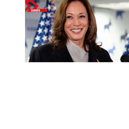
Bitcoin
$ 64,745.00
(BTC)