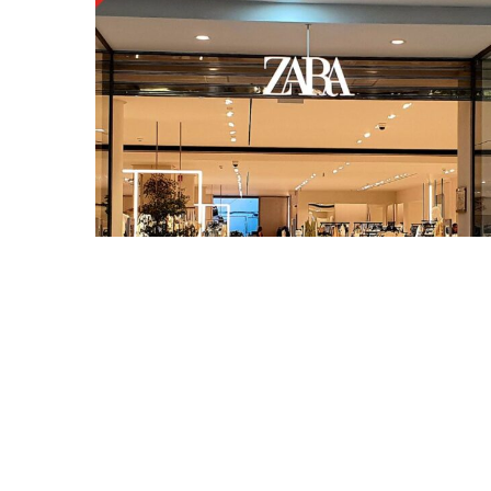
Bitcoin
$ 64,302.0
(BTC)