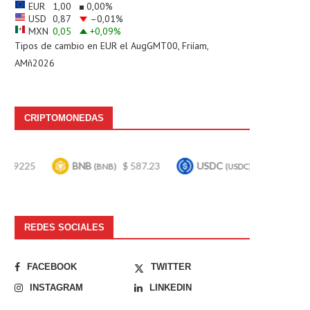
EUR
1,00
0,00
%
USD
0,87
–0,01
%
MXN
0,05
+0,09
%
Tipos de cambio en
EUR
el AugGMT00, Friíam,
AMñ2026
CRIPTOMONEDAS
BNB
$ 587.23
USDC
$ 0.999606
Bi
(BNB)
(USDC)
REDES SOCIALES
FACEBOOK
TWITTER
INSTAGRAM
LINKEDIN