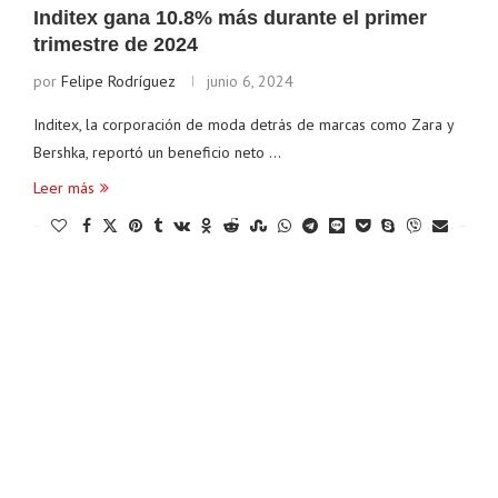
Inditex gana 10.8% más durante el primer
trimestre de 2024
por
Felipe Rodríguez
junio 6, 2024
Inditex, la corporación de moda detrás de marcas como Zara y
Bershka, reportó un beneficio neto …
Leer más
0
Ethereum
$ 1,899.96
Tether
$ 0.999225
(ETH)
(USDT)