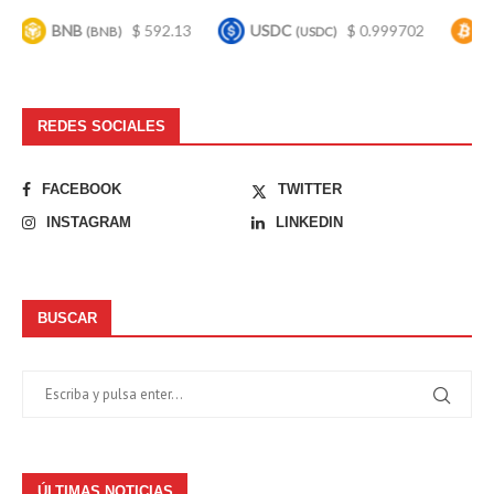
BNB
$ 592.13
USDC
$ 0.999702
Bitcoin
(BNB)
(USDC)
REDES SOCIALES
FACEBOOK
TWITTER
INSTAGRAM
LINKEDIN
BUSCAR
ÚLTIMAS NOTICIAS