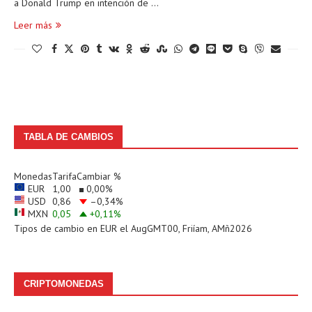
a Donald Trump en intención de …
Leer más
TABLA DE CAMBIOS
Monedas
Tarifa
Cambiar %
EUR
1,00
0,00
%
USD
0,86
–0,34
%
MXN
0,05
+0,11
%
Tipos de cambio en
EUR
el AugGMT00, Friíam, AMñ2026
CRIPTOMONEDAS