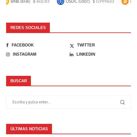
BNB
$ 602.83
USDC
$ 0.999633
Bitcoin
(BNB)
(USDC)
(
REDES SOCIALES
FACEBOOK
TWITTER
INSTAGRAM
LINKEDIN
BUSCAR
ÚLTIMAS NOTICIAS