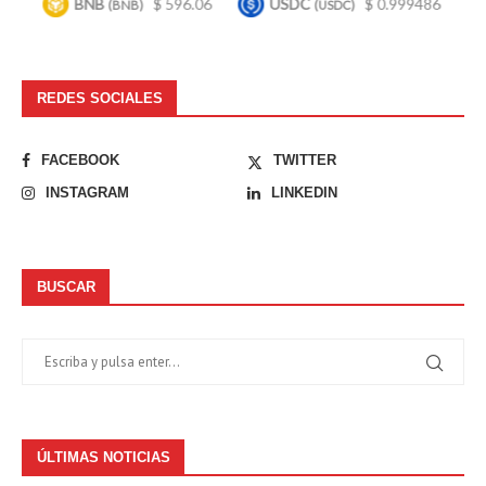
BNB
$ 596.06
USDC
$ 0.999486
Bitc
(BNB)
(USDC)
REDES SOCIALES
FACEBOOK
TWITTER
INSTAGRAM
LINKEDIN
BUSCAR
ÚLTIMAS NOTICIAS