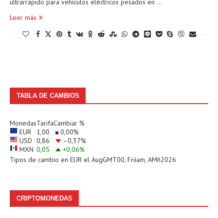
ultrarrápido para vehículos eléctricos pesados en …
Leer más
TABLA DE CAMBIOS
Monedas
Tarifa
Cambiar %
EUR
1,00
0,00
%
USD
0,86
–0,37
%
MXN
0,05
+0,06
%
Tipos de cambio en
EUR
el AugGMT00, Friíam, AMñ2026
CRIPTOMONEDAS