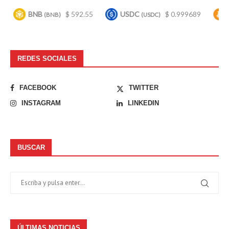
BNB
$ 592.55
USDC
$ 0.999689
Bitco
(BNB)
(USDC)
REDES SOCIALES
FACEBOOK
TWITTER
INSTAGRAM
LINKEDIN
BUSCAR
ÚLTIMAS NOTICIAS