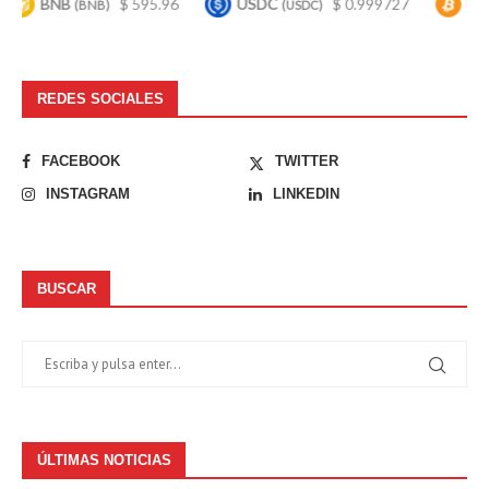
BNB
$ 595.96
USDC
$ 0.999727
Bitcoin
(BNB)
(USDC)
(
REDES SOCIALES
FACEBOOK
TWITTER
INSTAGRAM
LINKEDIN
BUSCAR
ÚLTIMAS NOTICIAS