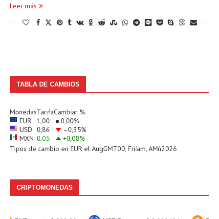
Leer más
TABLA DE CAMBIOS
Monedas
Tarifa
Cambiar %
EUR
1,00
0,00
%
USD
0,86
–0,35
%
MXN
0,05
+0,08
%
Tipos de cambio en
EUR
el AugGMT00, Friíam, AMñ2026
CRIPTOMONEDAS