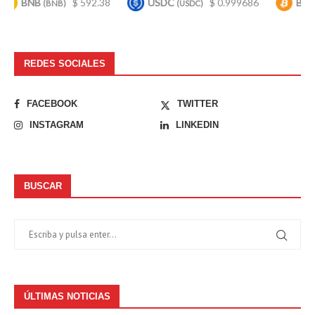
BNB
$ 592.38
USDC
$ 0.999686
Bitcoin
(BNB)
(USDC)
(B
REDES SOCIALES
FACEBOOK
TWITTER
INSTAGRAM
LINKEDIN
BUSCAR
ÚLTIMAS NOTICIAS