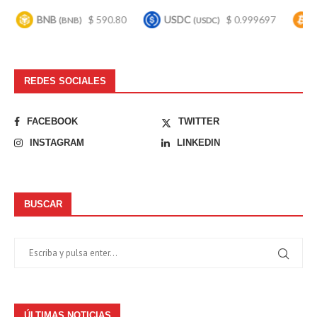
BNB
$ 590.80
USDC
$ 0.999697
Bitcoi
(BNB)
(USDC)
REDES SOCIALES
FACEBOOK
TWITTER
INSTAGRAM
LINKEDIN
BUSCAR
ÚLTIMAS NOTICIAS