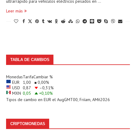
ultrarrápido para vehículos eléctricos pesados en …
Leer más
TABLA DE CAMBIOS
Monedas
Tarifa
Cambiar %
EUR
1,00
0,00
%
USD
0,87
–0,31
%
MXN
0,05
+0,10
%
Tipos de cambio en
EUR
el AugGMT00, Friíam, AMñ2026
CRIPTOMONEDAS