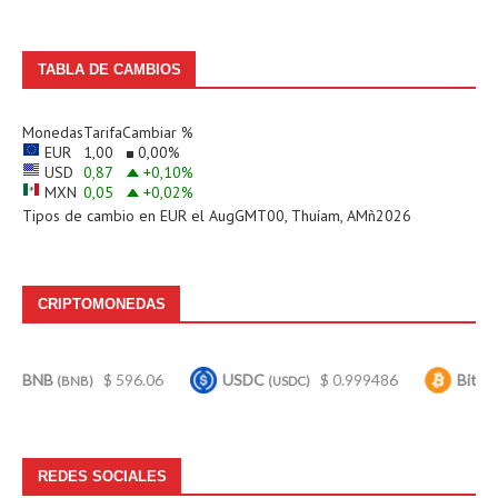
TABLA DE CAMBIOS
Monedas
Tarifa
Cambiar %
EUR
1,00
0,00
%
USD
0,87
+0,10
%
MXN
0,05
+0,02
%
Tipos de cambio en
EUR
el AugGMT00, Thuíam, AMñ2026
CRIPTOMONEDAS
$ 596.06
USDC
$ 0.999486
Bitcoin
$
(BNB)
(USDC)
(BTC)
REDES SOCIALES