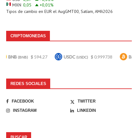
MXN
0,05
+0,01
%
Tipos de cambio en
EUR
el AugGMT00, Satíam, AMñ2026
CRIPTOMONEDAS
B
$ 594.27
USDC
$ 0.999738
Bitcoin
(BNB)
(USDC)
(BTC)
REDES SOCIALES
FACEBOOK
TWITTER
INSTAGRAM
LINKEDIN
BUSCAR