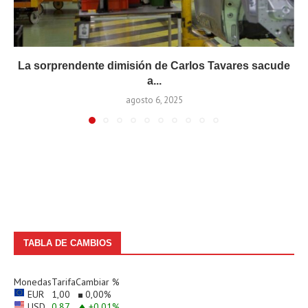
La sorprendente dimisión de Carlos Tavares sacude
a...
agosto 6, 2025
TABLA DE CAMBIOS
Monedas
Tarifa
Cambiar %
EUR
1,00
0,00
%
USD
0,87
+0,01
%